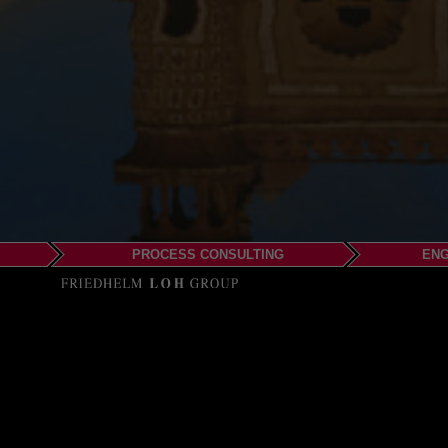
PROCESS CONSULTING
ENG
EPLAN SOF
c/o RITTAL Private Lim