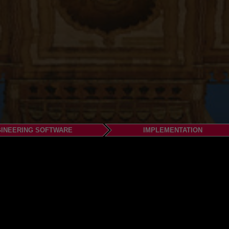
INEERING SOFTWARE
IMPLEMENTATION
TWARE PRIVATE LIMITED
ited,