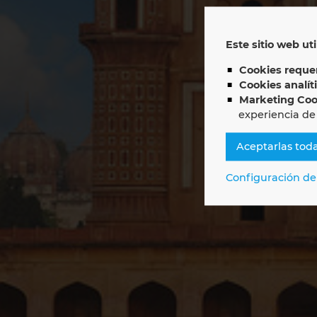
E
Este sitio web uti
LI
Cookies requer
Cookies analít
Marketing Coo
experiencia de
Aceptarlas tod
Configuración de