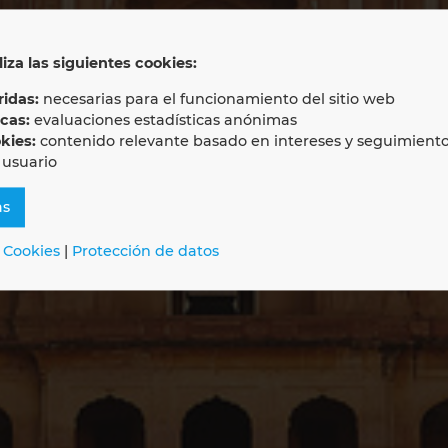
PLAN SOFTWARE
liza las siguientes cookies:
MITED
idas:
necesarias para el funcionamiento del sitio web
icas:
evaluaciones estadísticas anónimas
kies:
contenido relevante basado en intereses y seguimient
 usuario
as
 Cookies
|
Protección de datos