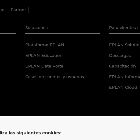
ng.
Partner
Soluciones
Para clientes (
Plataforma EPLAN
EPLAN Solutio
EPLAN Education
Descargas
EPLAN Data Portal
Capacitación
Casos de clientes y usuarios
EPLAN Informa
EPLAN Cloud
liza las siguientes cookies: