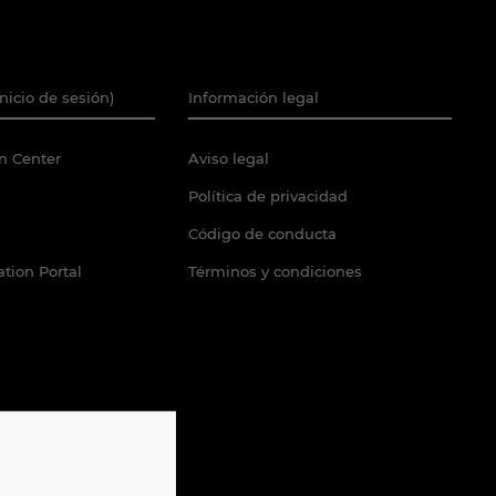
Inicio de sesión)
Información legal
n Center
Aviso legal
Política de privacidad
Código de conducta
tion Portal
Términos y condiciones