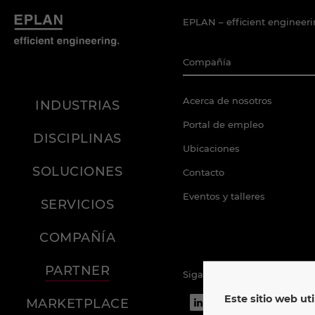
EPLAN – efficient engineeri
Compañía
Acerca de nosotros
INDUSTRIAS
Portal de empleo
DISCIPLINAS
Ubicaciones
SOLUCIONES
Contacto
Eventos y talleres
SERVICIOS
COMPAÑÍA
PARTNER
Siga a EPLAN
Este sitio web uti
MARKETPLACE