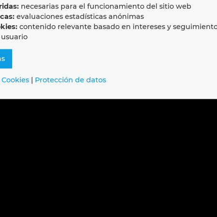
idas:
necesarias para el funcionamiento del sitio web
icas:
evaluaciones estadísticas anónimas
kies:
contenido relevante basado en intereses y seguimient
 usuario
as
 Cookies
|
Protección de datos